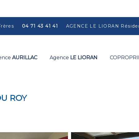
Frères
04 71 43 41 41
AGENCE LE LIORAN Résiden
ence
AURILLAC
Agence
LE LIORAN
COPROPRI
DU ROY